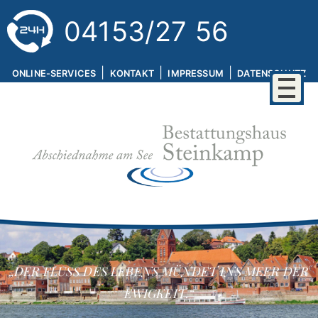
04153/27 56
|
|
|
ONLINE-SERVICES
KONTAKT
IMPRESSUM
DATENSCHUTZ
„DER FLUSS DES LEBENS MÜNDET INS MEER DER
EWIGKEIT.“