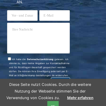
AN.
Ich habe die
Datenschutzerklärung
gelesen. Ich
stimme zu, dass meine Angaben zur Kontaktaufnahme
und für Rückfragen dauerhaft gespeichert werden
dürfen. Sie können Ihre Einwilligung jederzeit per E-
Mail an info@steinkamp-bestattungen.de widerrufen.
SENDEN
Diese Seite nutzt Cookies. Durch die weitere
Nutzung der Webseite stimmen Sie der
Verwendung von Cookies zu.
Mehr erfahren
Alle Rechte vorbehalten Copyright 2026 | Bestattungshaus
Steinkamp